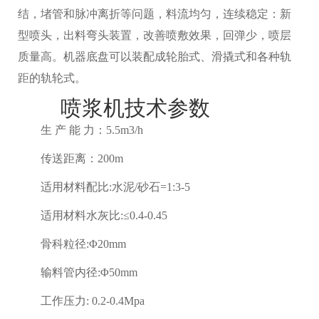
结，堵管和脉冲离折等问题，料流均匀，连续稳定：新
型喷头，出料弯头装置，改善喷敷效果，回弹少，喷层
质量高。机器底盘可以装配成轮胎式、滑撬式和各种轨
距的轨轮式。
喷浆机技术参数
生 产 能 力：5.5m3/h
传送距离：200m
适用材料配比:水泥/砂石=1:3-5
适用材料水灰比:≤0.4-0.45
骨科粒径:Φ20mm
输料管内径:Φ50mm
工作压力: 0.2-0.4Mpa