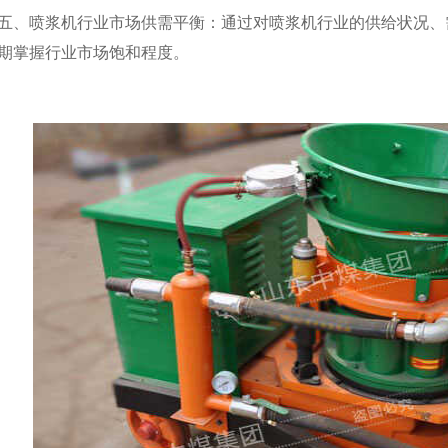
五、喷浆机行业市场供需平衡：通过对喷浆机行业的供给状况、
期掌握行业市场饱和程度。