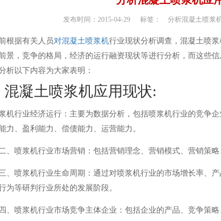
发布时间：2015-04-29 标签：
分析混凝土喷浆
前根据有关人员
对混凝土喷浆机
行业现状分析调查，混凝土喷浆
前景，竞争的格局，经济的运行融资现状等进行分析，而这些信
分析以下内容为大家表明：
混凝土喷浆机应用现状:
浆机行业经济运行：主要为数据分析，包括喷浆机行业的竞争企
能力、盈利能力、偿债能力、运营能力。
二、喷浆机行业市场营销：包括营销理念、营销模式、营销策略
三、喷浆机行业生命周期：通过对喷浆机行业的市场增长率、产
行为等研判行业所处的发展阶段。
四、喷浆机行业市场竞争主体企业：包括企业的产品、竞争策略