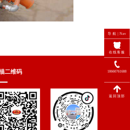
导 航 |
Nav
在线客服
描二维码
18660761688
返回顶部