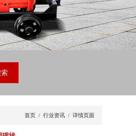
首页
/
行业资讯
/ 详情页面
用现状