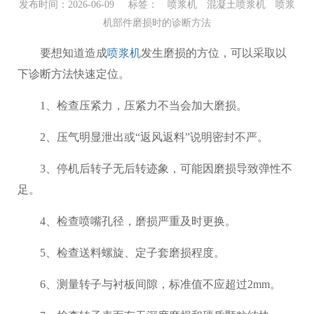
发布时间：2026-06-09 标签：
喷浆机
混凝土喷浆机
喷浆
机部件磨损时的诊断方法
要想知道造成
喷浆机
发生磨损的方位，可以采取以
下诊断方法快速定位。
1、检查压紧力，压紧力不当会加大磨损。
2、压气明显泄出或“返风返料”说明密封不严。
3、停机后转子无后转迹象，可能因磨损导致弹性不
足。
4、检查喷嘴孔径，磨损严重及时更换。
5、检查送料螺旋、定子套磨损程度。
6、测量转子与衬板间隙，标准值不应超过2mm。