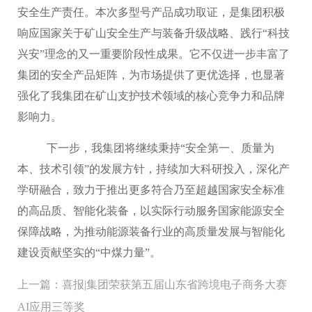
安全生产责任。本次多型号产品成功取证，是集团积极
响应国家关于矿山安全生产与装备升级战略、践行
“科技
兴安”理念的又一重要阶段性成果。它不仅进一步丰富了
集团的安全产品矩阵，为市场提供了更优选择，也显著
强化了我集团在矿山支护技术领域的核心竞争力和品牌
影响力。
下一步，我集团将继续秉持“安全第一、质量为
本、技术引领”的发展方针，持续加大科研投入，深化产
学研融合，致力于推出更多符合乃至超越国家安全标准
的高品质、智能化装备，以实际行动服务国家能源安全
保障战略，为推动能源装备行业的高质量发展与智能化
建设贡献坚实的“中煤力量”。
上一篇：
喜报|集团荣获第五届山东省跨境电子商务大赛
AI应用三等奖