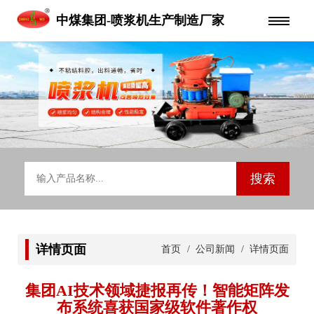
中煤集团-喷浆机生产制造厂家
详情页面
首页
/
公司新闻
/ 详情页面
集团AI技术领域捷报再传！智能矩阵发
布系统喜获国家级软件著作权