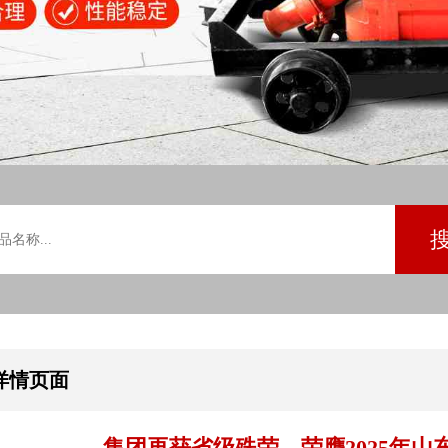
详情页面
集团再获省级殊荣，荣膺2025年山