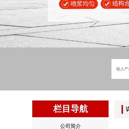
栏目导航
公司简介