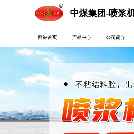
中煤集团-喷浆
网站首页
产品中心
公司简介