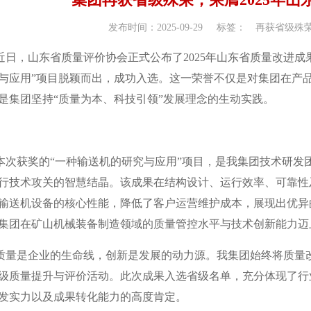
发布时间：2025-09-29 标签：
再获省级殊
近日，山东省质量评价协会正式公布了
2025年山东省质量改进
与应用”项目脱颖而出，成功入选。这一荣誉不仅是对集团在产
是集团坚持“质量为本、科技引领”发展理念的生动实践。
本次获奖的
“一种输送机的研究与应用”项目，是我集团技术研发
行技术攻关的智慧结晶。该成果在结构设计、运行效率、可靠性
输送机设备的核心性能，降低了客户运营维护成本，展现出优异
集团在矿山机械装备制造领域的质量管控水平与技术创新能力迈
质量是企业的生命线，创新是发展的动力源。我集团始终将质量
级质量提升与评价活动。此次成果入选省级名单，充分体现了行
发实力以及成果转化能力的高度肯定。