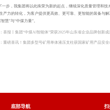
下一步，我集团将以此殊荣为新的起点，继续深化质量管理和技
生产力的转化，为客户提供更高效、更可靠、更智能的装备与解
煤智慧”与“中煤力量”。
：
喜报丨集团“中煤AI智能体”荣获2025年山东省企业品牌创新成
：
重磅喜讯！集团多型号矿用单体液压支柱获国家矿用产品安全
底部导航
扫