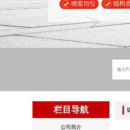
栏目导航
公司简介