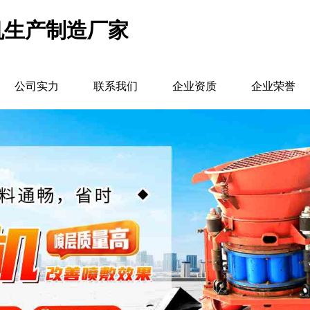
机生产制造厂家
公司实力
联系我们
企业资质
企业荣誉