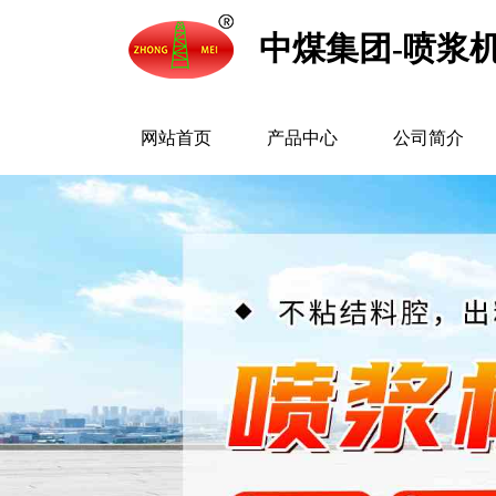
中煤集团-喷浆
网站首页
产品中心
公司简介