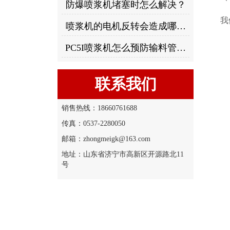
时怎么解决？
防爆喷浆机堵塞时怎么解决？
我
喷浆机的电机反转会造成哪些
危害？
PC5I喷浆机怎么预防输料管堵
塞？
联系我们
销售热线：18660761688
传真：0537-2280050
邮箱：zhongmeigk@163.com
地址：山东省济宁市高新区开源路北11
号